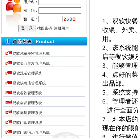
用户名：
密 码：
验 证：
1、易软快
找回密码
注册用户
收银、外卖
用。
2、该系统
易软汽车美容管理系统
店等餐饮娱
易软美容美发管理系统
3、能够管
4、点好的
易软洗浴管理系统
出品部。
易软快餐店管理系统
5、系统支
易软餐饮管理系统
6、管理者
易软会员管理系统
进行全面分
易软病历管理系统
7．对本店
易软门诊管理系统
现在你的眼
易软门诊病历管理系统
8．进行储