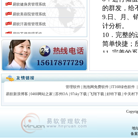
易软健身房管理系统
的群发，给
易软美容院管理系统
9.日、月
易软汗蒸馆管理系统
计分析。
10．完整
易软茶楼管理系统
简单快捷；
易软商务会所管理系统
11. 完
易软咖啡厅管理系统
作提示功能
易软住院管理系统
具 有 保
易软门诊收费管理系统
12、所有
易软门诊中西医处方管理系统
管理软件
|
泡泡网免费软件
13、解决
|
IT168绿色软件
易软医院门诊健康档案管理系统
易软新浪博客
|
0460网站之家
|
苏州OA
|
97sky下载
|
飞翔下载
|
好特下载
|
中关村
14、带有
易软门诊药房管理系统
成本以及每
Copy
易软个体诊所管理系统
情况
易软医院管理系统
地址
上一
易软社区门诊管理系统
备案