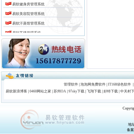
易软健身房管理系统
易软美容院管理系统
易软汗蒸馆管理系统
易软茶楼管理系统
易软商务会所管理系统
易软咖啡厅管理系统
易软住院管理系统
易软门诊收费管理系统
易软门诊中西医处方管理系统
管理软件
|
泡泡网免费软件
|
IT168绿色软件
易软医院门诊健康档案管理系统
易软新浪博客
|
0460网站之家
|
苏州OA
|
97sky下载
|
飞翔下载
|
好特下载
|
中关村
易软门诊药房管理系统
Copy
易软个体诊所管理系统
易软医院管理系统
地址
易软社区门诊管理系统
备案